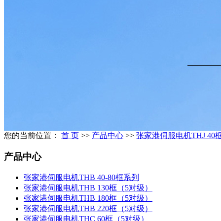
您的当前位置：
首 页
>>
产品中心
>>
张家港伺服电机THJ 40
产品中心
张家港伺服电机THB 40-80框系列
张家港伺服电机THB 130框（5对级）
张家港伺服电机THB 180框（5对级）
张家港伺服电机THB 220框（5对级）
张家港伺服电机THC 60框（5对级）