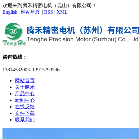
欢迎来到腾禾精密电机（昆山）有限公司！
English
|
网站地图
|
RSS
|
XML
咨询热线：
13814582003 13915793536
网站首页
关于腾禾
产品中心
新闻中心
在线反馈
文件下载
联系我们