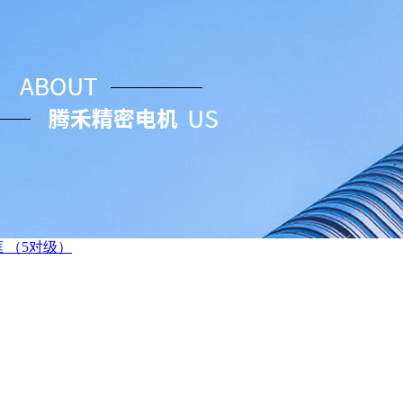
框 （5对级）