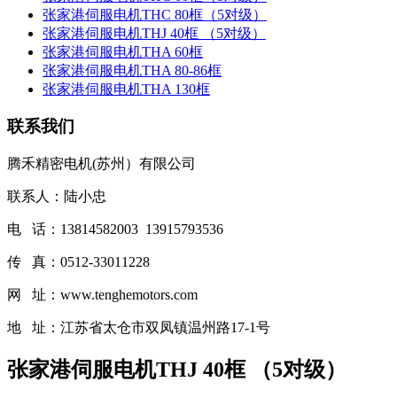
张家港伺服电机THC 80框（5对级）
张家港伺服电机THJ 40框 （5对级）
张家港伺服电机THA 60框
张家港伺服电机THA 80-86框
张家港伺服电机THA 130框
联系我们
腾禾精密电机(苏州）有限公司
联系人：陆小忠
电 话：13814582003 13915793536
传 真：0512-33011228
网 址：www.tenghemotors.com
地 址：江苏省太仓市双凤镇温州路17-1号
张家港伺服电机THJ 40框 （5对级）