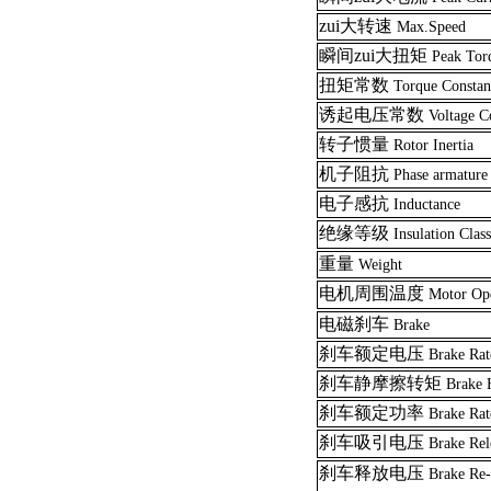
zui大转速
Max.Speed
瞬间zui大扭矩
Peak Tor
扭矩常数
Torque Constan
诱起电压常数
Voltage C
转子惯量
Rotor Inertia
机子阻抗
Phase armature 
电子感抗
Inductance
绝缘等级
Insulation Class
重量
Weight
电机周围温度
Motor Ope
电磁刹车
Brake
刹车额定电压
Brake Rat
刹车静摩擦转矩
Brake 
刹车额定功率
Brake Ra
刹车吸引电压
Brake Rel
刹车释放电压
Brake Re-