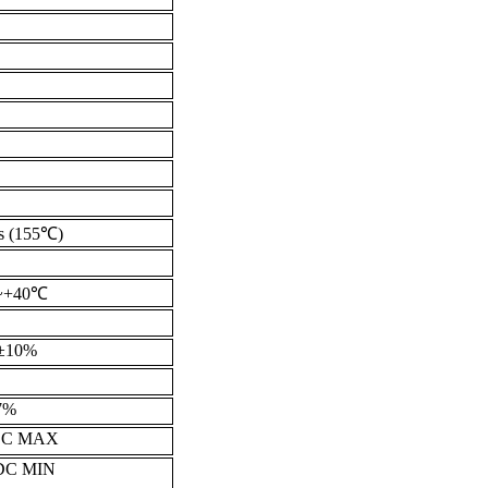
ss (155℃)
~+40℃
±10%
7%
DC MAX
DC MIN