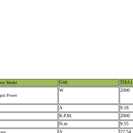
Unit
THA1
tor Model
W
2000
tput Power
A
9.18
R.P.M.
2000
N.m
9.55
A
27.54
rent