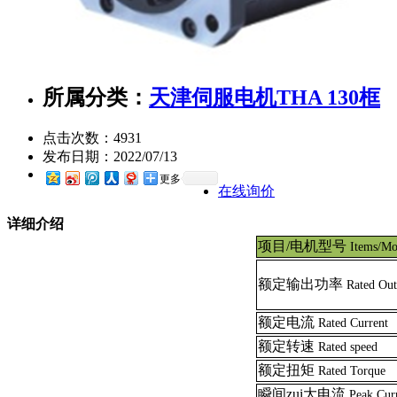
所属分类：
天津伺服电机THA 130框
点击次数：
4931
发布日期：
2022/07/13
更多
在线询价
详细介绍
项目/电机型号
Items/Mo
额定输出功率
Rated Ou
额定电流
Rated Current
额定转速
Rated speed
额定扭矩
Rated Torque
瞬间zui大电流
Peak Cur