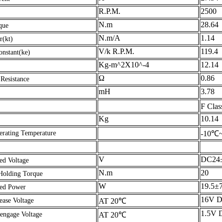
R.P.M.
2500
N.m
28.64
que
N.m/A
1.14
r(kt)
V/k R.P.M.
119.4
onstant(ke)
Kg-m^2X10^-4
12.14
Ω
0.86
Resistance
mH
3.78
F Cla
Kg
10.14
rating Temperature
-10℃
V
DC24
ed Voltage
N.m
20
Holding Torque
W
19.5±
ted Power
16V 
ease Voltage
AT 20℃
1.5V 
engage Voltage
AT 20℃