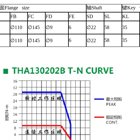
Flange size
轴Shaft
键Key 
FB
FC
FD
FE
SD
SL
KL
∅110
∅145
∅9
6
∅22
58
35
6
58
35
∅110
∅145
∅9
∅22