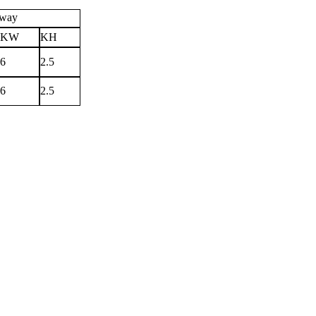
way
KW
KH
6
2.5
6
2.5