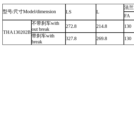
法兰面
型号/尺寸Model/dimension
LS
L
FA
不带刹车with
272.8
214.8
130
out break
THA130202B
带刹车with
327.8
269.8
130
break