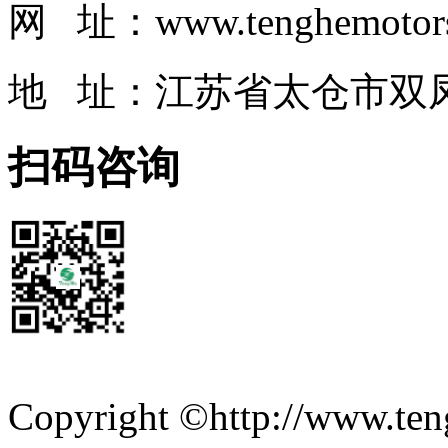
网 址：www.tenghemotor
地 址：江苏省太仓市双凤
扫码咨询
网站首页
|
关于我们
|
产品中心
|
新闻中心
|
联系我们
Copyright ©http://www