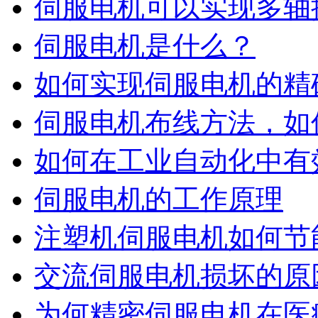
伺服电机可以实现多轴
伺服电机是什么？
如何实现伺服电机的精
伺服电机布线方法，如
如何在工业自动化中有
伺服电机的工作原理
注塑机伺服电机如何节
交流伺服电机损坏的原
为何精密伺服电机在医