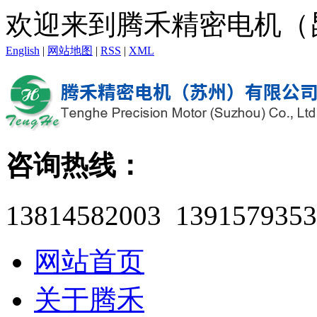
欢迎来到腾禾精密电机（
English
|
网站地图
|
RSS
|
XML
咨询热线：
13814582003 1391579353
网站首页
关于腾禾