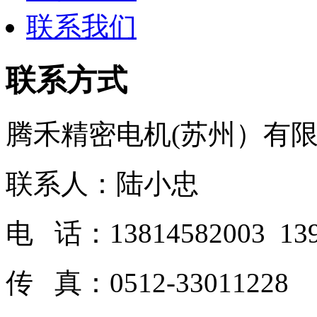
联系我们
联系方式
腾禾精密电机(苏州）有
联系人：陆小忠
电 话：13814582003 139
传 真：0512-33011228