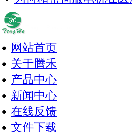
网站首页
关于腾禾
产品中心
新闻中心
在线反馈
文件下载