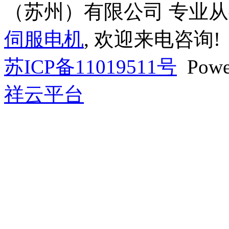
（苏州）有限公司 专业
伺服电机
, 欢迎来电咨询!
苏ICP备11019511号
Powe
祥云平台