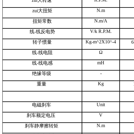
zui大转速
N.m
zui大扭矩
N.m/A
扭矩常数
V/k R.P.M.
线-线反电势
Kg-m^2X10^-4
转子惯量
6
Ω
线-线电阻
mH
线-线电感
-
绝缘等级
Kg
重量
Unit
电磁刹车
V
刹车额定电压
N.m
刹车静摩擦转矩