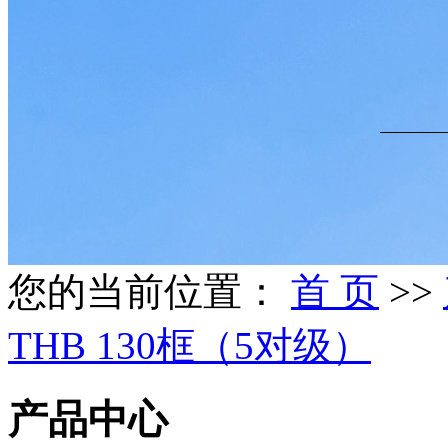
您的当前位置：
首 页
>>
THB 130框（5对级）
产品中心