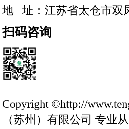
地 址：江苏省太仓市双凤
扫码咨询
网站首页
|
关于我们
|
产品中心
|
新闻中心
|
联系我们
Copyright ©http://www
（苏州）有限公司 专业