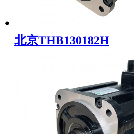
北京THB130182H