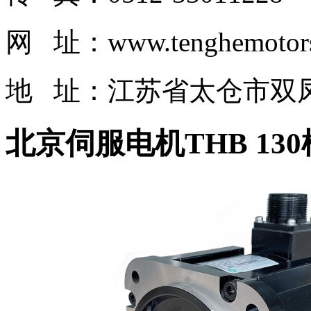
网 址：www.tenghemotor
地 址：江苏省太仓市双凤
北京伺服电机THB 13