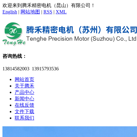
欢迎来到腾禾精密电机（昆山）有限公司！
English
|
网站地图
|
RSS
|
XML
咨询热线：
13814582003 13915793536
网站首页
关于腾禾
产品中心
新闻中心
在线反馈
文件下载
联系我们