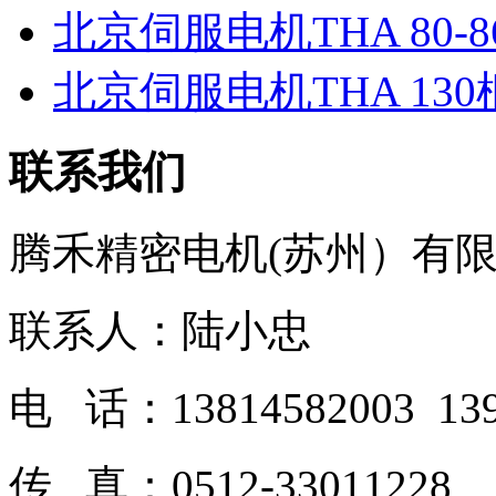
北京伺服电机THA 80-8
北京伺服电机THA 130
联系我们
腾禾精密电机(苏州）有
联系人：陆小忠
电 话：13814582003 139
传 真：0512-33011228